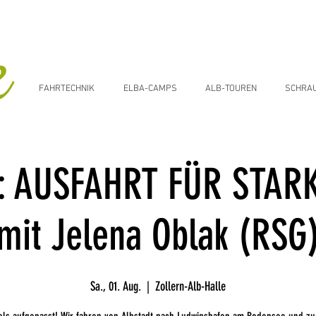
FAHRTECHNIK
ELBA-CAMPS
ALB-TOUREN
SCHRA
r: AUSFAHRT FÜR STAR
mit Jelena Oblak (RSG
Sa., 01. Aug.
  |  
Zollern-Alb-Halle