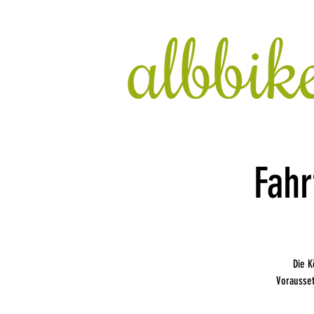
Fahr
Die K
Vorausset