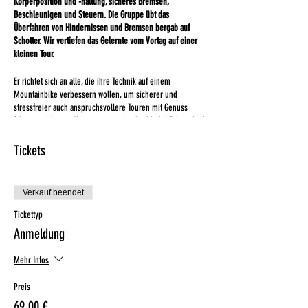
Körperposition und -haltung, sicheres Bremsen,
Beschleunigen und Steuern. Die Gruppe übt das
Überfahren von Hindernissen und Bremsen bergab auf
Schotter. Wir vertiefen das Gelernte vom Vortag auf einer
kleinen Tour.
Er richtet sich an alle, die ihre Technik auf einem
Mountainbike verbessern wollen, um sicherer und
stressfreier auch anspruchsvollere Touren mit Genuss
fahren zu können. Voraussetzung ist das Modul Fahrtechnik
Kompakt 1 oder eine andere entsprechende
Fahrtechnikausbildung.
Tickets
ABLAUF
Verkauf beendet
Beim FAHRTECHNIKTRAINING GRUNDLAGEN treffen wir uns um
Tickettyp
10 Uhr an der Zollernalbhalle in Albstadt. Nachdem wir die
Bikes einem Bike-Check unterzogen haben, geht’s los.
Anmeldung
Spielerisch erarbeiten wir Themen wie die Grund- und
Aktivposition auf dem Bike, sicheres und effektives
Mehr Infos
Bremsen, Wurzelpassagen, Kurvenfahren auf lockerem
Untergrund, anfahren und absteigen in steilem Gelände
Preis
sowie das Befahren von Stufen. Bringt hier gerne eure
69,00 €
persönlichen Bedürfnisse ins Training mit ein!