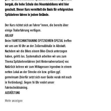
bergab, die hohe Schule des Mountainbikens wird hier 
geschult. Dieser Kurs vermittelt die Basis für erfolgreiches 
Der Kurs richtet sich an Fahrer*innen, die bereits über 
einige Trailerfahrung verfügen.
ABLAUF
Beim FAHRTECHNIKTRAINING SPITZKEHREN-SPEZIAL treffen 
wir uns um 10 Uhr an der Zollernalbhalle in Albstadt. 
Nachdem wir die Bikes einem Bike-Check unterzogen 
haben, geht’s los. Systematisch arbeiten wir uns zum 
Thema Spitzkehrenfahren (mit Hinterradversetzen) vor. 
Natürlich kehren wir zum Mittagessen irgendwo in einem 
netten Lokal an der Strecke ein bzw. grillen ggf. 
gemeinsam (hierfür setzt sich euer Guide vorab mit euch 
in Verbindung). Gegen 16 Uhr endet unser 
Fahrtechniktraining. 
AUSRÜSTUNG
Mehr anzeigen